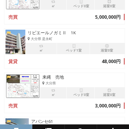
㎡
ベッド0室
浴室0室
売買
5,000,000円
リビエールノガミⅡ 1K
大分県 是永町
㎡
ベッド1室
浴室0室
賃貸
48,000円
来縄 売地
大分県
㎡
ベッド0室
浴室0室
売買
3,000,000円
アバンセ61
大分県豊後高田市御玉115