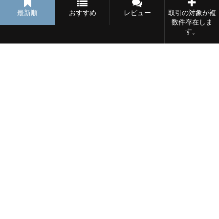
最新順
おすすめ
レビュー
取引の対象が複
51.2 ㎡
2 寝室数
0 バスルーム
数件存在しま
す。
賃貸
47,000円
富士コーポ
大分県 新地 1853番地4
27.98 ㎡
2 寝室数
0 バスルーム
賃貸
32,000円
カーサ M・1
大分県 玉津 289-1
49.58 ㎡
2 寝室数
0 バスルーム
賃貸
42,000円
グランドスィート野上Ⅱ