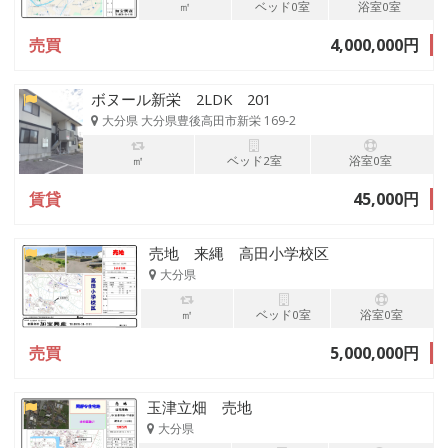
㎡
ベッド0室
浴室0室
売買
4,000,000円
ボヌール新栄 2LDK 201
大分県 大分県豊後高田市新栄 169-2
㎡
ベッド2室
浴室0室
賃貸
45,000円
売地 来縄 高田小学校区
大分県
㎡
ベッド0室
浴室0室
売買
5,000,000円
玉津立畑 売地
大分県