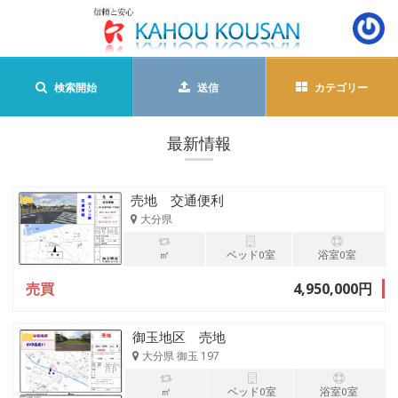
検索開始
送信
カテゴリー
最新情報
売地 交通便利
大分県
㎡
ベッド0室
浴室0室
売買
4,950,000円
御玉地区 売地
大分県 御玉 197
㎡
ベッド0室
浴室0室