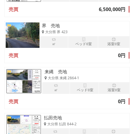
売買
6,500,000円
界 売地
大分県 界 423
㎡
ベッド0室
浴室0室
売買
0円
来縄 売地
大分県 来縄 2864-1
㎡
ベッド0室
浴室0室
売買
0円
払田売地
大分県 払田 844-2