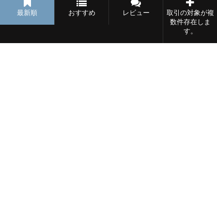
最新順
おすすめ
レビュー
取引の対象が複
51.2 ㎡
2 寝室数
0 バスルーム
数件存在しま
す。
賃貸
47,000円
富士コーポ
大分県 新地 1853番地4
27.98 ㎡
2 寝室数
0 バスルーム
賃貸
32,000円
カーサ M・1
大分県 玉津 289-1
49.58 ㎡
2 寝室数
0 バスルーム
賃貸
42,000円
グランドスィート野上Ⅱ