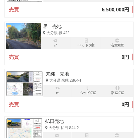
売買
6,500,000円
界 売地
大分県 界 423
㎡
ベッド0室
浴室0室
売買
0円
来縄 売地
大分県 来縄 2864-1
㎡
ベッド0室
浴室0室
売買
0円
払田売地
大分県 払田 844-2