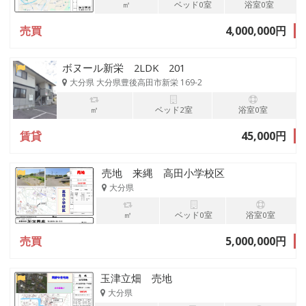
㎡
ベッド0室
浴室0室
売買
4,000,000円
ボヌール新栄 2LDK 201
大分県 大分県豊後高田市新栄 169-2
㎡
ベッド2室
浴室0室
賃貸
45,000円
売地 来縄 高田小学校区
大分県
㎡
ベッド0室
浴室0室
売買
5,000,000円
玉津立畑 売地
大分県