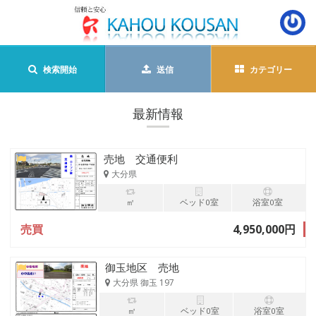
検索開始
送信
カテゴリー
最新情報
売地 交通便利
大分県
㎡
ベッド0室
浴室0室
売買
4,950,000円
御玉地区 売地
大分県 御玉 197
㎡
ベッド0室
浴室0室