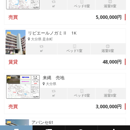
㎡
ベッド0室
浴室0室
売買
5,000,000円
リビエールノガミⅡ 1K
大分県 是永町
㎡
ベッド1室
浴室0室
賃貸
48,000円
来縄 売地
大分県
㎡
ベッド0室
浴室0室
売買
3,000,000円
アバンセ61
大分県豊後高田市御玉115