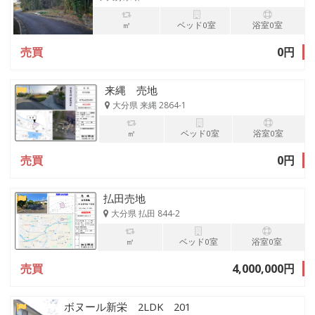
㎡
ベッド0室
浴室0室
売買
0円
来縄 売地
大分県 来縄 2864-1
㎡
ベッド0室
浴室0室
売買
0円
払田売地
大分県 払田 844-2
㎡
ベッド0室
浴室0室
売買
4,000,000円
ボヌール新栄 2LDK 201