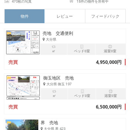
470枚の写真
18件の物件を所有中
物件
レビュー
フィードバック
売地 交通便利
大分県
㎡
ベッド0室
浴室0室
売買
4,950,000円
御玉地区 売地
大分県 御玉 197
㎡
ベッド0室
浴室0室
売買
6,500,000円
界 売地
大分県 界 423