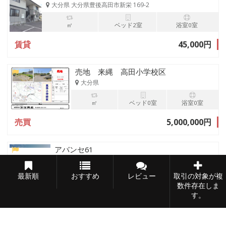
大分県 大分県豊後高田市新栄 169-2
㎡
ベッド2室
浴室0室
賃貸
45,000円
売地 来縄 高田小学校区
大分県
㎡
ベッド0室
浴室0室
売買
5,000,000円
アバンセ61
大分県豊後高田市御玉115
最新順
おすすめ
レビュー
取引の対象が複
51.2 ㎡
2 寝室数
0 バスルーム
数件存在しま
す。
賃貸
47,000円