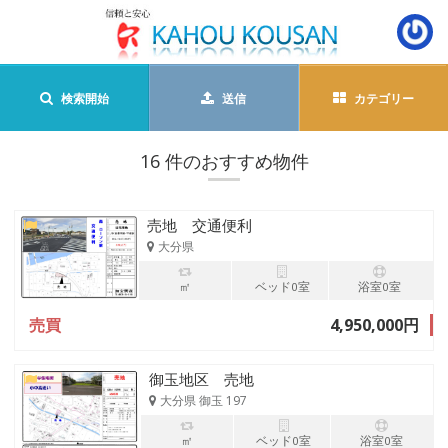
検索開始
送信
カテゴリー
16 件のおすすめ物件
売地 交通便利
大分県
㎡
ベッド0室
浴室0室
売買
4,950,000円
御玉地区 売地
大分県 御玉 197
㎡
ベッド0室
浴室0室