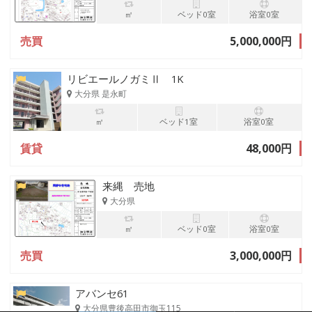
㎡
ベッド0室
浴室0室
売買
5,000,000円
リビエールノガミⅡ 1K
大分県 是永町
㎡
ベッド1室
浴室0室
賃貸
48,000円
来縄 売地
大分県
㎡
ベッド0室
浴室0室
売買
3,000,000円
アバンセ61
大分県豊後高田市御玉115