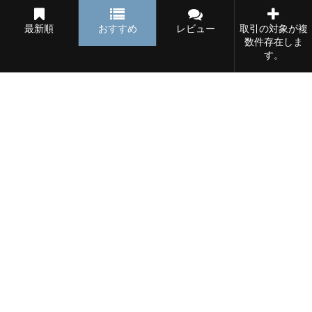
51.2 ㎡
2 寝室数
0 バスルーム
最新順
おすすめ
レビュー
取引の対象が複
数件存在しま
賃貸
47,000円
す。
カーサ M・1
大分県 玉津 289-1
49.58 ㎡
2 寝室数
0 バスルーム
賃貸
42,000円
ニューグランド野上
大分県 新地 1031番地
29.75 ㎡
1 寝室
0 バスルーム
賃貸
47,000円
クレスト2020 2ＬＤＫ