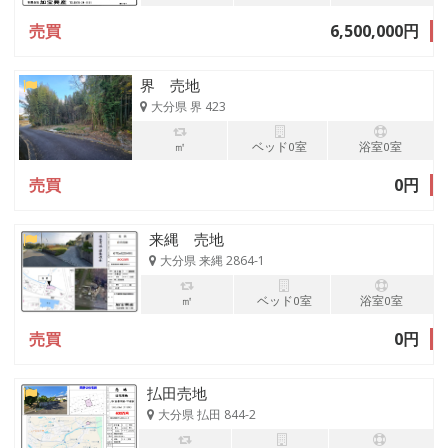
売買
6,500,000円
界 売地
大分県 界 423
㎡
ベッド0室
浴室0室
売買
0円
来縄 売地
大分県 来縄 2864-1
㎡
ベッド0室
浴室0室
売買
0円
払田売地
大分県 払田 844-2