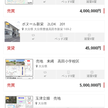
㎡
ベッド0室
浴室0室
売買
4,000,000円
ボヌール新栄 2LDK 201
大分県 大分県豊後高田市新栄 169-2
㎡
ベッド2室
浴室0室
賃貸
45,000円
売地 来縄 高田小学校区
大分県
㎡
ベッド0室
浴室0室
売買
5,000,000円
玉津立畑 売地
大分県