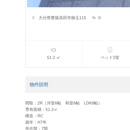
大分県豊後高田市御玉115
0
51.2 ㎡
ベッド2室
物件説明
間取：2R（洋室6帖 和室6帖 LDK8帖）
専有面積：51.2㎡
構造：RC
築年：H7年
所在階：7階