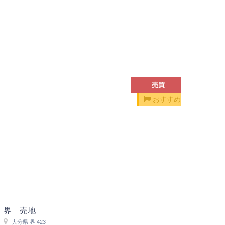
売買
おすすめ
界 売地
大分県 界 423