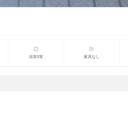
浴室0室
家具なし