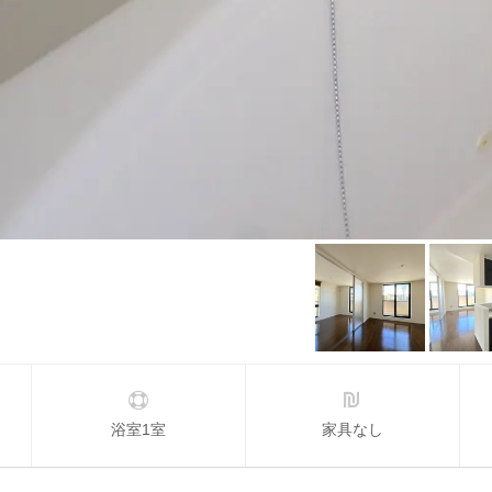
浴室1室
家具なし