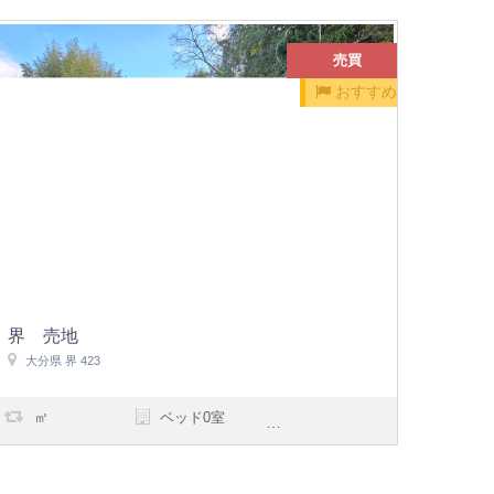
売買
おすすめ
界 売地
大分県 界 423
㎡
ベッド0室
浴室0室