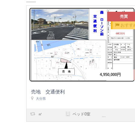
売買
おすす
4,950,000円
売地 交通便利
大分県
㎡
ベッド0室
浴室0室