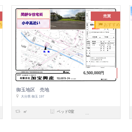
売買
め
おすすめ
6,500,000円
御玉地区 売地
大分県 御玉 197
㎡
ベッド0室
浴室0室