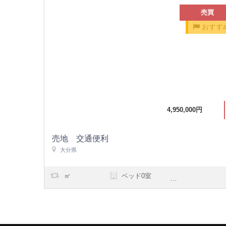
売買
おすす
4,950,000円
売地 交通便利
大分県
㎡
ベッド0室
浴室0室