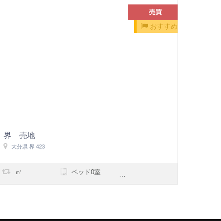
売買
おすすめ
界 売地
大分県 界 423
㎡
ベッド0室
浴室0室