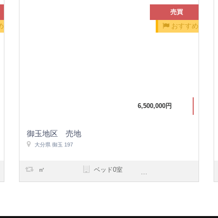
売買
め
おすすめ
6,500,000円
御玉地区 売地
大分県 御玉 197
㎡
ベッド0室
浴室0室